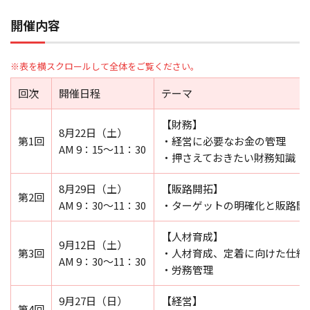
開催内容
回次
開催日程
テーマ
【財務】
8月22日（土）
第1回
・経営に必要なお金の管理
AM 9：15～11：30
・押さえておきたい財務知識
8月29日（土）
【販路開拓】
第2回
AM 9：30～11：30
・ターゲットの明確化と販路開
【人材育成】
9月12日（土）
第3回
・人材育成、定着に向けた仕組
AM 9：30～11：30
・労務管理
9月27日（日）
【経営】
第4回