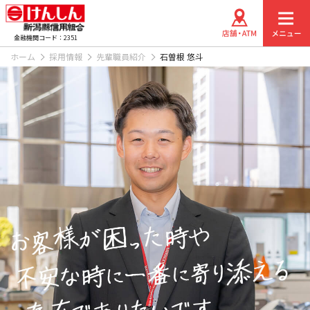
金融機関コード：2351
ホーム
採用情報
先輩職員紹介
石曽根 悠斗